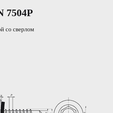
 7504P
й со сверлом