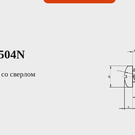
504N
 со сверлом